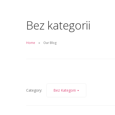
HOME
RESEARCH
PEOPLE
COURSES
JOB OFFERS
Bez kategorii
PUBLICATIONS
Home
Our Blog
Category:
Bez Kategorii